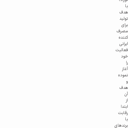
با
هدف
تولید
برای
مصرف
کننده
ایرانی
فعالیت
خود
را
آغاز
نموده
و
هدف
آن
از
ابتدا
رقابت
با
برندهای