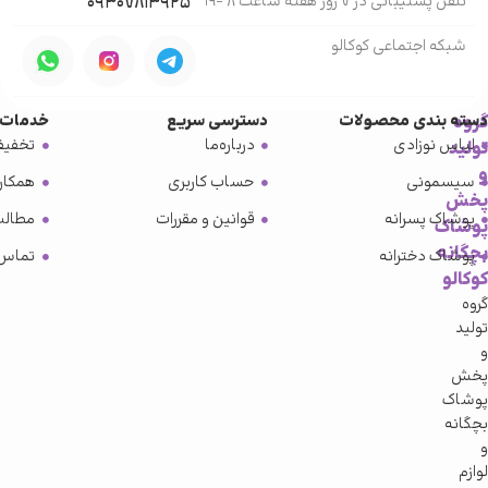
تلفن پشتیبانی در 7 روز هفته ساعت 8 -19
۰۹۳۰۷۸۱۳۹۲۵
شبکه‌ اجتماعی کوکالو
گروه
دسته بندی محصولات
دسترسی سریع
خدمات 
لباس نوزادی
درباره‌ما
تخفیف
تولید
و
سیسمونی
حساب کاربری
همکار
پخش
پوشاک پسرانه
قوانین و مقررات
مطالب
پوشاک
بچگانه
پوشاک دخترانه
تماس 
کوکالو
گروه
تولید
و
پخش
پوشاک
بچگانه
و
لوازم