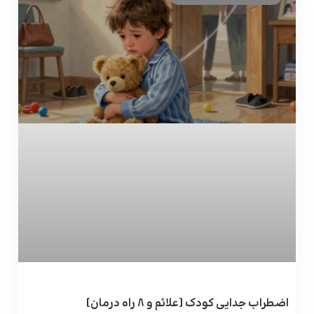
اضطراب جدایی کودک [علائم و ۸ راه درمان]