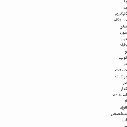
با
به
کارگیری
دستگاه
های
مورد
نیاز
طراحی
و
تولید
در
صنعت
پوشاک
در
کنار
استفاده
از
افراد
متخصص
این
مرز