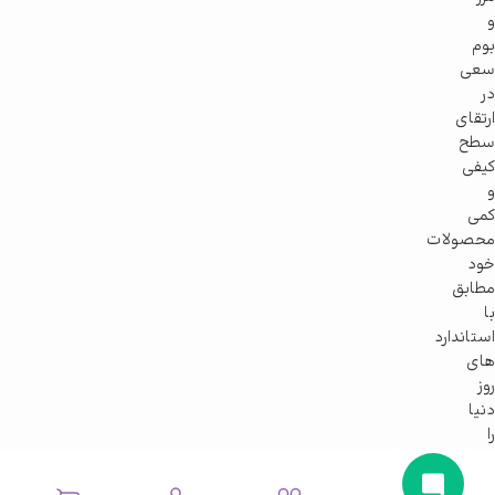
و
بوم
سعی
در
ارتقای
سطح
کیفی
و
کمی
محصولات
خود
مطابق
با
استاندارد
های
روز
دنیا
را
دارد.