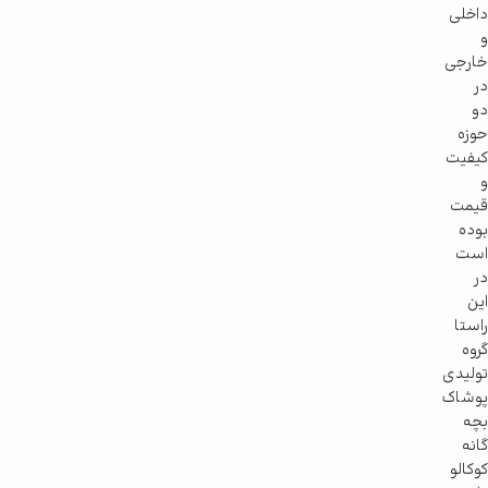
داخلی
و
خارجی
در
دو
حوزه
کیفیت
و
قیمت
بوده
است
در
این
راستا
گروه
تولیدی
پوشاک
بچه
گانه
کوکالو