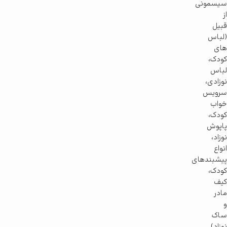
سیسمونی
از
قبیل
(لباس
های
کودک،
لباس
نوزادی،
سرویس
خواب
کودک،
پاپوش
نوزاد،
انواع
پیشبندهای
کودک،
کیف
مادر
و
ساک
نوزاد)