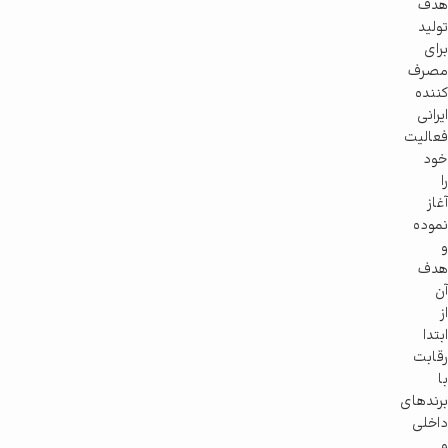
هدف
تولید
برای
مصرف
کننده
ایرانی
فعالیت
خود
را
آغاز
نموده
و
هدف
آن
از
ابتدا
رقابت
با
برندهای
داخلی
و