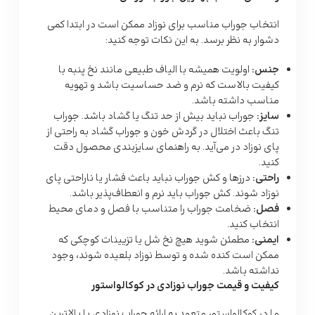
انتخاب جوراب مناسب برای نوزاد ممکن است در ابتدا کمی
دشوار به نظر برسد. به این نکات توجه کنید:
جنس
:
اولویت همیشه با الیاف طبیعی مانند نخ پنبه با
کیفیت بالاست که نرم و ضد حساسیت باشد و تهویه
مناسب داشته باشد.
سایز
:
جوراب نباید بیش از حد تنگ یا گشاد باشد. جوراب
تنگ باعث اختلال در گردش خون و جوراب گشاد به راحتی از
پای نوزاد در می‌آید. به راهنمای سایزبندی محصول دقت
کنید.
راحتی
:
درزها و کش جوراب نباید باعث فشار یا ناراحتی پای
نوزاد شوند. کش جوراب باید نرم و انعطاف‌پذیر باشد.
فصل
:
ضخامت جوراب را متناسب با فصل و دمای محیط
انتخاب کنید.
ایمنی
:
مطمئن شوید هیچ نخ شل یا تزیینات کوچکی که
ممکن است کنده شده و توسط نوزاد بلعیده شوند، وجود
نداشته باشد.
کیفیت و قیمت جوراب نوزادی در کوکالواستور
ما در کوکالواستور متعهد به ارائه جوراب نوزادی با بالاترین