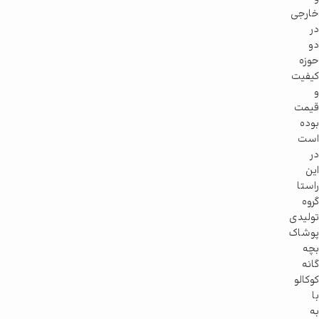
خارجی
در
دو
حوزه
کیفیت
و
قیمت
بوده
است
در
این
راستا
گروه
تولیدی
پوشاک
بچه
گانه
کوکالو
با
به