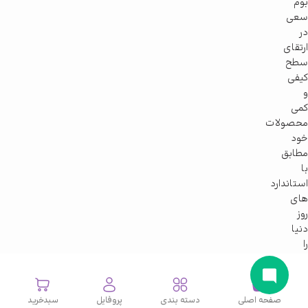
بوم
سعی
در
ارتقای
سطح
کیفی
و
کمی
محصولات
خود
مطابق
با
استاندارد
های
روز
دنیا
را
دارد.
صفحه اصلی
دسته بندی
پروفایل
سبدخرید