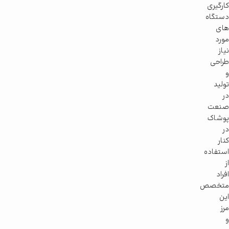
کارگیری
دستگاه
های
مورد
نیاز
طراحی
و
تولید
در
صنعت
پوشاک
در
کنار
استفاده
از
افراد
متخصص
این
مرز
و