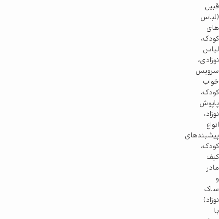
قبیل
(لباس
های
کودک،
لباس
نوزادی،
سرویس
خواب
کودک،
پاپوش
نوزاد،
انواع
پیشبندهای
کودک،
کیف
مادر
و
ساک
نوزاد)
با