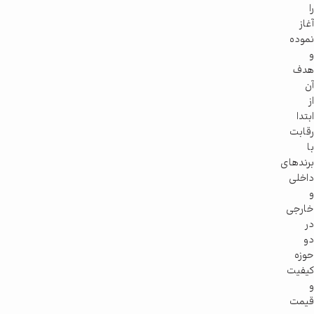
را
آغاز
نموده
و
هدف
آن
از
ابتدا
رقابت
با
برندهای
داخلی
و
خارجی
در
دو
حوزه
کیفیت
و
قیمت