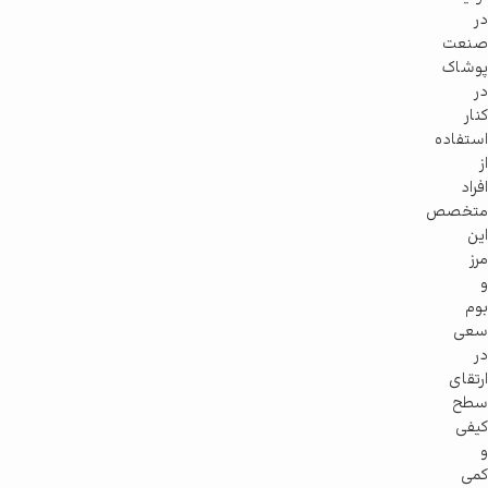
در
صنعت
پوشاک
در
کنار
استفاده
از
افراد
متخصص
این
مرز
و
بوم
سعی
در
ارتقای
سطح
کیفی
و
کمی