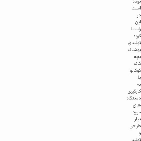
بوده
است
در
این
راستا
گروه
تولیدی
پوشاک
بچه
گانه
کوکالو
با
به
کارگیری
دستگاه
های
مورد
نیاز
طراحی
و
تولید