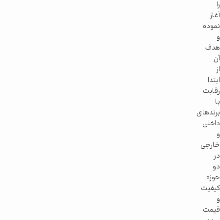
را
آغاز
نموده
و
هدف
آن
از
ابتدا
رقابت
با
برندهای
داخلی
و
خارجی
در
دو
حوزه
کیفیت
و
قیمت