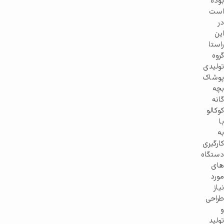
بوده
است
در
این
راستا
گروه
تولیدی
پوشاک
بچه
گانه
کوکالو
با
به
کارگیری
دستگاه
های
مورد
نیاز
طراحی
و
تولید