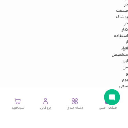
در
صنعت
پوشاک
در
کنار
استفاده
از
افراد
متخصص
این
مرز
و
بوم
سعی
در
ارتقای
سطح
صفحه اصلی
دسته بندی
پروفایل
سبدخرید
کیفی
و
کمی