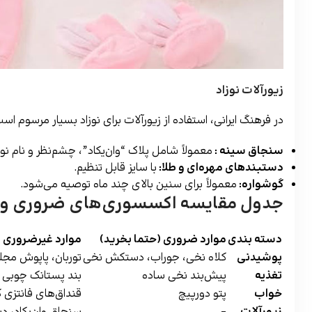
زیورآلات نوزاد
در فرهنگ ایرانی، استفاده از زیورآلات برای نوزاد بسیار مرسوم است
سنجاق سینه
:
معمولاً شامل پلاک “وان‌یکاد”، چشم‌نظر و نام 
دستبندهای مهره‌ای و طلا
:
با سایز قابل تنظیم.
گوشواره:
معمولاً برای سنین بالای چند ماه توصیه می‌شود.
جدول مقایسه اکسسوری‌های ضروری و 
دسته بندی
موارد ضروری (حتما بخرید)
موارد غیرضروری 
پوشیدنی
کلاه نخی، جوراب، دستکش نخی
توربان، پاپوش مج
تغذیه
پیش‌بند نخی ساده
بند پستانک چوبی ا
خواب
پتو دورپیچ
قنداق‌های فانتزی 
زیورآلات
–
سنجاق وان‌یکاد، د