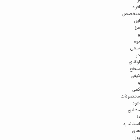
از
افراد
متخصص
این
مرز
و
بوم
سعی
در
ارتقای
سطح
کیفی
و
کمی
محصولات
خود
مطابق
با
استاندارد
های
روز