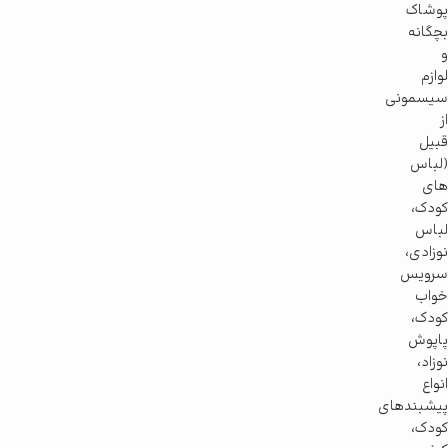
پوشاک
بچگانه
و
لوازم
سیسمونی
از
قبیل
(لباس
های
کودک،
لباس
نوزادی،
سرویس
خواب
کودک،
پاپوش
نوزاد،
انواع
پیشبندهای
کودک،