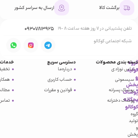
برگشت کالا
ارسال به سراسر کشور
تلفن پشتیبانی در 7 روز هفته ساعت 8 -19
۰۹۳۰۷۸۱۳۹۲۵
شبکه‌ اجتماعی کوکالو
گروه
دسته بندی محصولات
دسترسی سریع
خدمات 
لباس نوزادی
درباره‌ما
تخفیف
تولید
و
سیسمونی
حساب کاربری
همکار
پخش
پوشاک پسرانه
قوانین و مقررات
مطالب
پوشاک
بچگانه
پوشاک دخترانه
تماس 
کوکالو
گروه
تولید
و
پخش