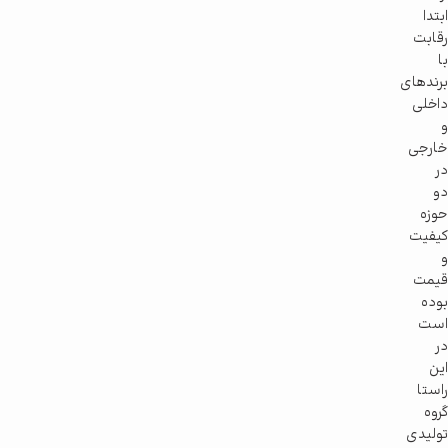
ابتدا
رقابت
با
برندهای
داخلی
و
خارجی
در
دو
حوزه
کیفیت
و
قیمت
بوده
است
در
این
راستا
گروه
تولیدی