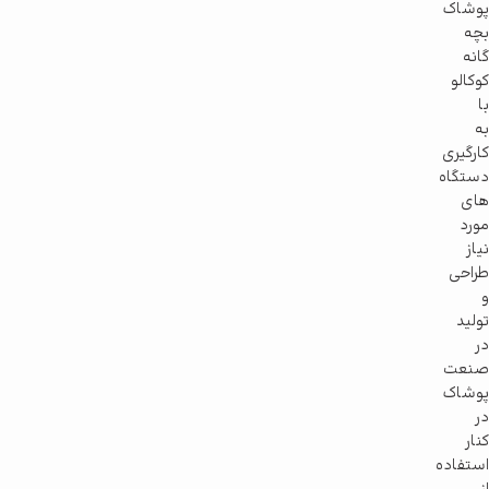
پوشاک
بچه
گانه
کوکالو
با
به
کارگیری
دستگاه
های
مورد
نیاز
طراحی
و
تولید
در
صنعت
پوشاک
در
کنار
استفاده