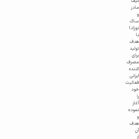
کیف
مادر
و
ساک
نوزاد)
با
هدف
تولید
برای
مصرف
کننده
ایرانی
فعالیت
خود
را
آغاز
نموده
و
هدف
آن
از