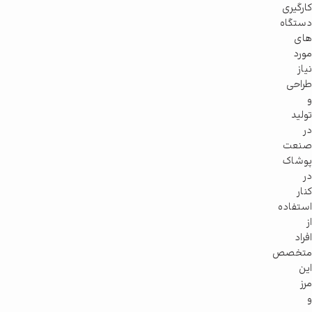
کارگیری
دستگاه
های
مورد
نیاز
طراحی
و
تولید
در
صنعت
پوشاک
در
کنار
استفاده
از
افراد
متخصص
این
مرز
و