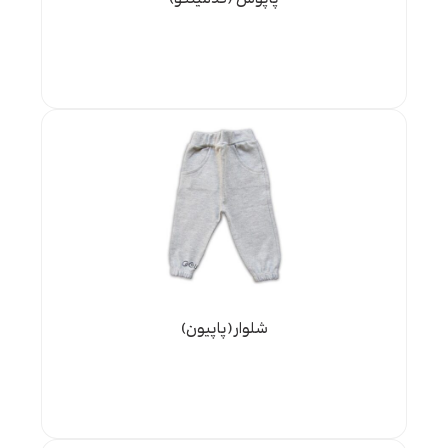
شلوار(پاپیون)