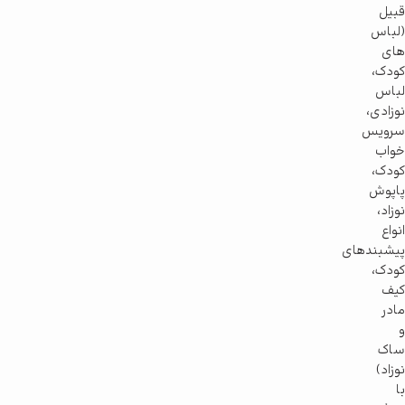
قبیل
(لباس
های
کودک،
لباس
نوزادی،
سرویس
خواب
کودک،
پاپوش
نوزاد،
انواع
پیشبندهای
کودک،
کیف
مادر
و
ساک
نوزاد)
با