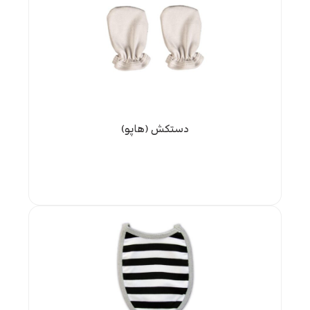
دستکش (هاپو)