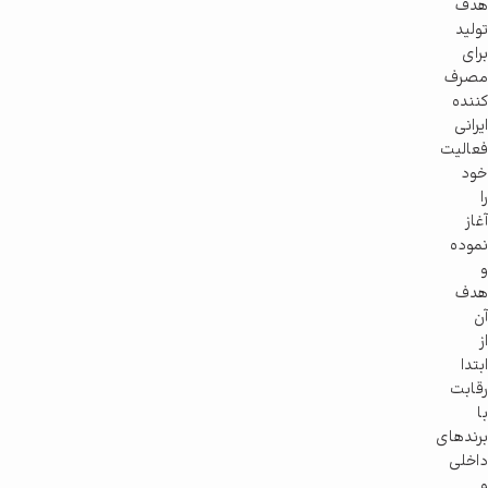
هدف
تولید
برای
مصرف
کننده
ایرانی
فعالیت
خود
را
آغاز
نموده
و
هدف
آن
از
ابتدا
رقابت
با
برندهای
داخلی
و