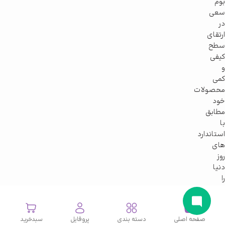
بوم
سعی
در
ارتقای
سطح
کیفی
و
کمی
محصولات
خود
مطابق
با
استاندارد
های
روز
دنیا
را
دارد.
صفحه اصلی
دسته بندی
پروفایل
سبدخرید