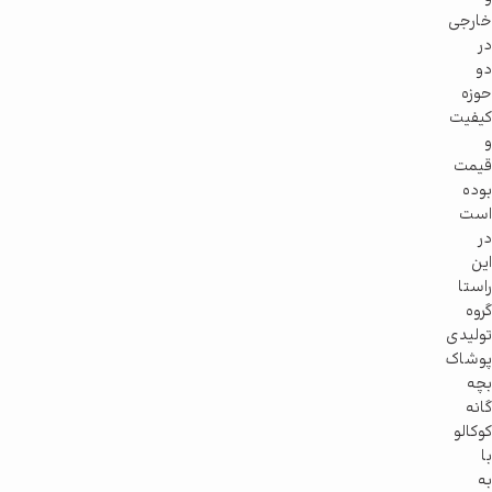
خارجی
در
دو
حوزه
کیفیت
و
قیمت
بوده
است
در
این
راستا
گروه
تولیدی
پوشاک
بچه
گانه
کوکالو
با
به