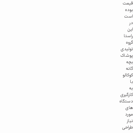
قیمت
بوده
است
در
این
راستا
گروه
تولیدی
پوشاک
بچه
گانه
کوکالو
با
به
کارگیری
دستگاه
های
مورد
نیاز
طراحی