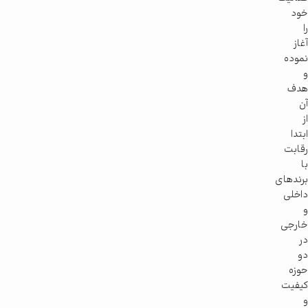
خود
را
آغاز
نموده
و
هدف
آن
از
ابتدا
رقابت
با
برندهای
داخلی
و
خارجی
در
دو
حوزه
کیفیت
و