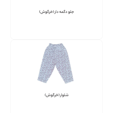
جلو دگمه دار(خرگوش)
شلوار(خرگوش)