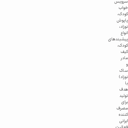
سرویس
خواب
کودک،
پاپوش
نوزاد،
انواع
پیشبندهای
کودک،
کیف
مادر
و
ساک
نوزاد)
با
هدف
تولید
برای
مصرف
کننده
ایرانی
فعالیت