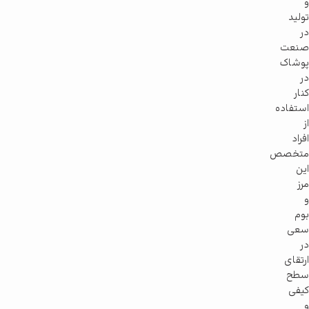
و
تولید
در
صنعت
پوشاک
در
کنار
استفاده
از
افراد
متخصص
این
مرز
و
بوم
سعی
در
ارتقای
سطح
کیفی
و