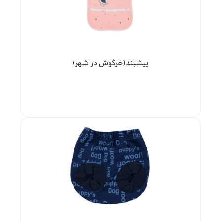
پیشبند(خرگوش در شهر)