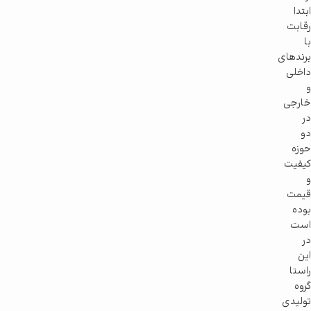
ابتدا
رقابت
با
برندهای
داخلی
و
خارجی
در
دو
حوزه
کیفیت
و
قیمت
بوده
است
در
این
راستا
گروه
تولیدی