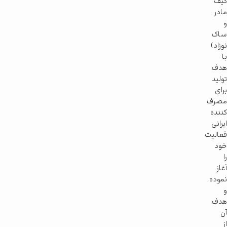
کیف
مادر
و
ساک
نوزاد)
با
هدف
تولید
برای
مصرف
کننده
ایرانی
فعالیت
خود
را
آغاز
نموده
و
هدف
آن
از