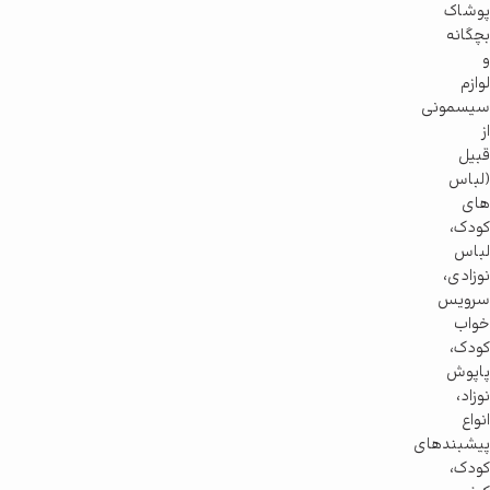
پوشاک
بچگانه
و
لوازم
سیسمونی
از
قبیل
(لباس
های
کودک،
لباس
نوزادی،
سرویس
خواب
کودک،
پاپوش
نوزاد،
انواع
پیشبندهای
کودک،