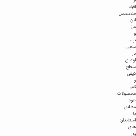
از
افراد
متخصص
این
مرز
و
بوم
سعی
در
ارتقای
سطح
کیفی
و
کمی
محصولات
خود
مطابق
با
استاندارد
های
روز