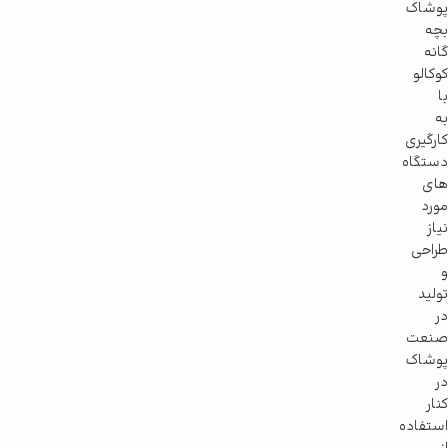
پوشاک
بچه
گانه
کوکالو
با
به
کارگیری
دستگاه
های
مورد
نیاز
طراحی
و
تولید
در
صنعت
پوشاک
در
کنار
استفاده