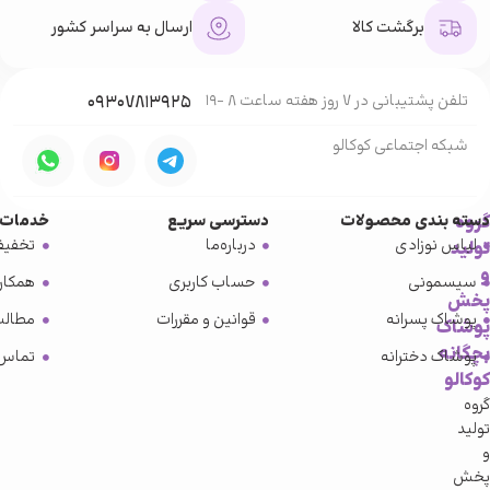
برگشت کالا
ارسال به سراسر کشور
تلفن پشتیبانی در 7 روز هفته ساعت 8 -19
۰۹۳۰۷۸۱۳۹۲۵
شبکه‌ اجتماعی کوکالو
گروه
دسته بندی محصولات
دسترسی سریع
خدمات 
لباس نوزادی
درباره‌ما
تخفیف
تولید
و
سیسمونی
حساب کاربری
همکار
پخش
پوشاک پسرانه
قوانین و مقررات
مطالب
پوشاک
بچگانه
پوشاک دخترانه
تماس 
کوکالو
گروه
تولید
و
پخش