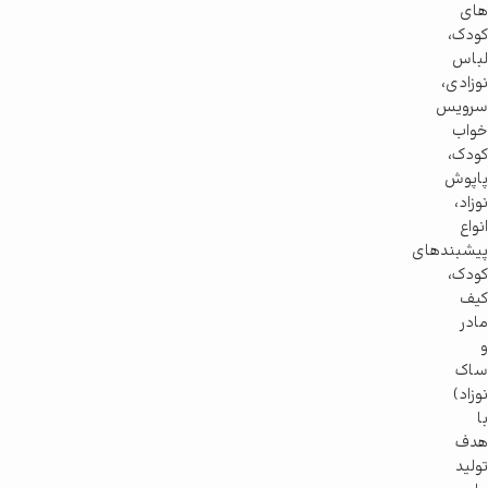
های
کودک،
لباس
نوزادی،
سرویس
خواب
کودک،
پاپوش
نوزاد،
انواع
پیشبندهای
کودک،
کیف
مادر
و
ساک
نوزاد)
با
هدف
تولید