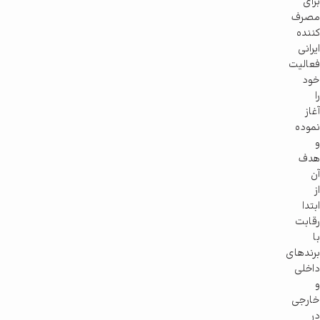
برای
مصرف
کننده
ایرانی
فعالیت
خود
را
آغاز
نموده
و
هدف
آن
از
ابتدا
رقابت
با
برندهای
داخلی
و
خارجی
در