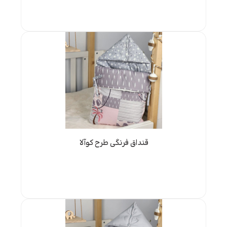
قنداق فرنگی طرح کوآلا