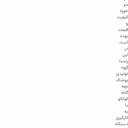
دو
حوزه
کیفیت
و
قیمت
بوده
است
در
این
راستا
گروه
تولیدی
پوشاک
بچه
گانه
کوکالو
با
به
کارگیری
دستگاه