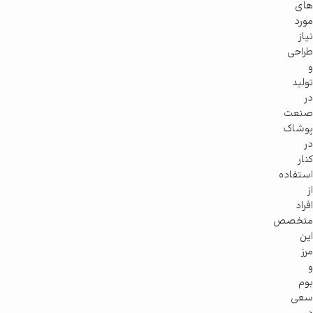
های
مورد
نیاز
طراحی
و
تولید
در
صنعت
پوشاک
در
کنار
استفاده
از
افراد
متخصص
این
مرز
و
بوم
سعی