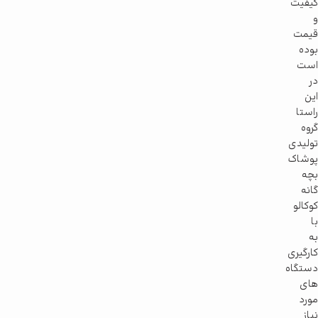
کیفیت
و
قیمت
بوده
است
در
این
راستا
گروه
تولیدی
پوشاک
بچه
گانه
کوکالو
با
به
کارگیری
دستگاه
های
مورد
نیاز