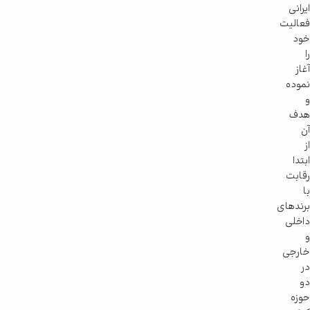
ایرانی
فعالیت
خود
را
آغاز
نموده
و
هدف
آن
از
ابتدا
رقابت
با
برندهای
داخلی
و
خارجی
در
دو
حوزه