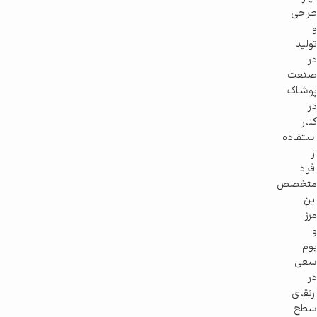
طراحی
و
تولید
در
صنعت
پوشاک
در
کنار
استفاده
از
افراد
متخصص
این
مرز
و
بوم
سعی
در
ارتقای
سطح