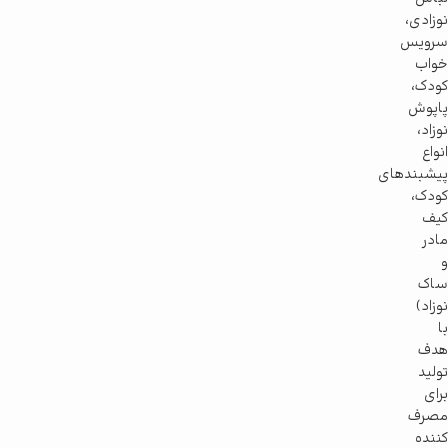
نوزادی،
سرویس
خواب
کودک،
پاپوش
نوزاد،
انواع
پیشبندهای
کودک،
کیف
مادر
و
ساک
نوزاد)
با
هدف
تولید
برای
مصرف
کننده