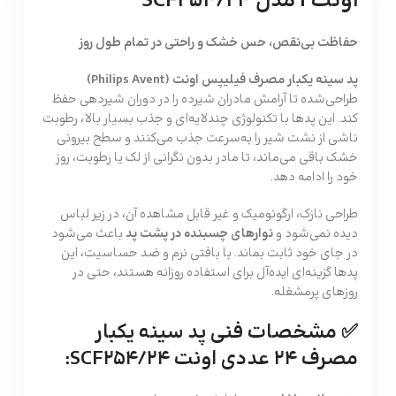
اونت | مدل SCF254/۲۴
حفاظت بی‌نقص، حس خشک و راحتی در تمام طول روز
پد سینه یکبار مصرف فیلیپس اونت (Philips Avent)
طراحی‌شده تا آرامش مادران شیرده را در دوران شیردهی حفظ
کند. این پدها با تکنولوژی چندلایه‌ای و جذب بسیار بالا، رطوبت
ناشی از نشت شیر را به‌سرعت جذب می‌کنند و سطح بیرونی
خشک باقی می‌ماند، تا مادر بدون نگرانی از لک یا رطوبت، روز
خود را ادامه دهد.
طراحی نازک، ارگونومیک و غیر قابل مشاهده آن، در زیر لباس
دیده نمی‌شود و
نوارهای چسبنده در پشت پد
باعث می‌شود
در جای خود ثابت بماند. با بافتی نرم و ضد حساسیت، این
پدها گزینه‌ای ایده‌آل برای استفاده روزانه هستند، حتی در
روزهای پرمشغله.
✅ مشخصات فنی پد سینه یکبار
مصرف ۲۴ عددی اونت SCF254/۲۴: