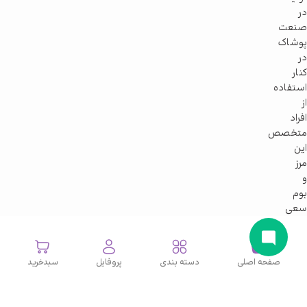
در
صنعت
پوشاک
در
کنار
استفاده
از
افراد
متخصص
این
مرز
و
بوم
سعی
در
ارتقای
سطح
صفحه اصلی
دسته بندی
پروفایل
سبدخرید
کیفی
و
کمی