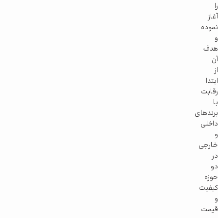
را
آغاز
نموده
و
هدف
آن
از
ابتدا
رقابت
با
برندهای
داخلی
و
خارجی
در
دو
حوزه
کیفیت
و
قیمت