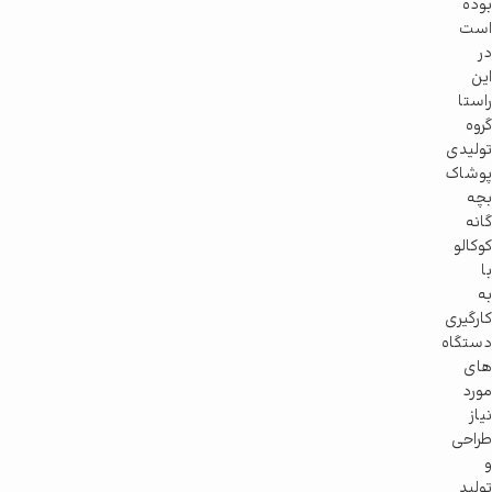
بوده
است
در
این
راستا
گروه
تولیدی
پوشاک
بچه
گانه
کوکالو
با
به
کارگیری
دستگاه
های
مورد
نیاز
طراحی
و
تولید