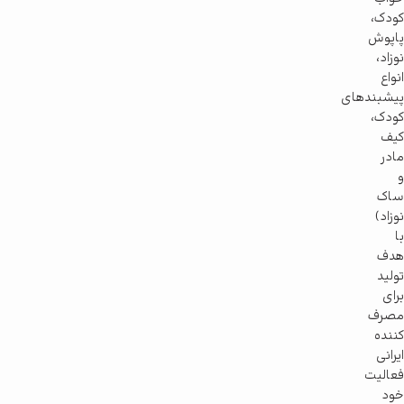
کودک،
پاپوش
نوزاد،
انواع
پیشبندهای
کودک،
کیف
مادر
و
ساک
نوزاد)
با
هدف
تولید
برای
مصرف
کننده
ایرانی
فعالیت
خود